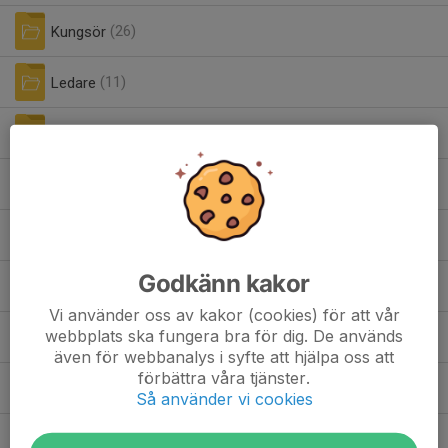
Kungsör
(26)
Ledare
(11)
Marknadsföring
(3)
Matcher säsongen 2023-2024
(1)
Material
(2)
Godkänn kakor
Mixedcupen
(4)
Vi använder oss av kakor (cookies) för att vår
webbplats ska fungera bra för dig. De används
Styrdokument
(9)
även för webbanalys i syfte att hjälpa oss att
förbättra våra tjänster.
Årsmötesdokument
(45)
Så använder vi cookies
Klädbytardag 30 mars 2025.pdf