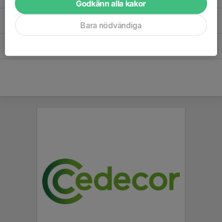
3,84 MB
| Klädbytardag 30 mars 2025
Godkänn alla kakor
Krisplan - Sollentuna Handboll.pdf
Bara nödvändiga
0,47 MB
SHK träningstider 24_25 - beslutade 240814.pdf
0,13 MB
| Schema med träningstider för säsongen 2024_2025